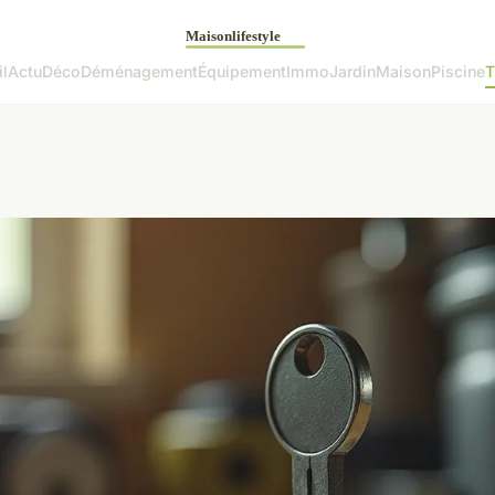
l
Actu
Déco
Déménagement
Équipement
Immo
Jardin
Maison
Piscine
T