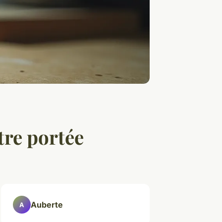
tre portée
Auberte
A