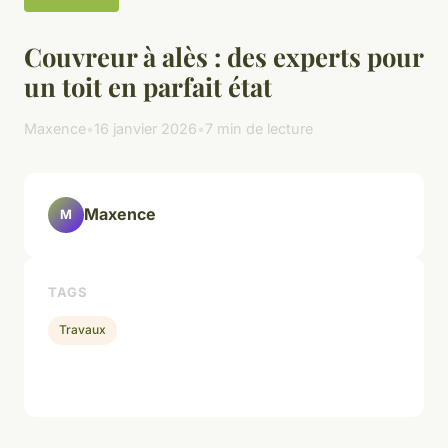
Couvreur à alès : des experts pour
un toit en parfait état
Maxence
•
16 janvier 2026
•
7 min de lecture
Maxence
M
TAGS
Travaux