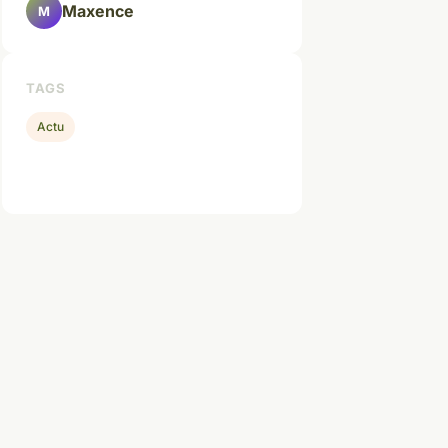
Maxence
M
TAGS
Actu