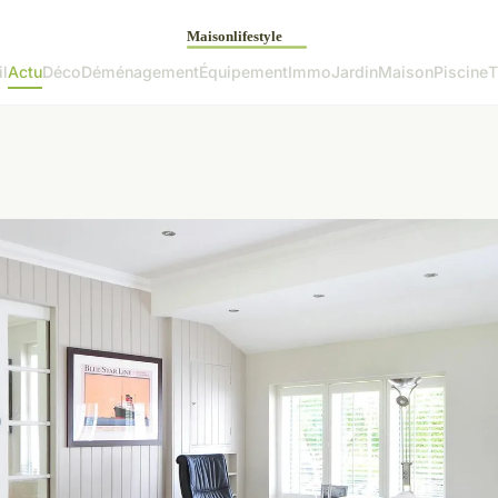
l
Actu
Déco
Déménagement
Équipement
Immo
Jardin
Maison
Piscine
T