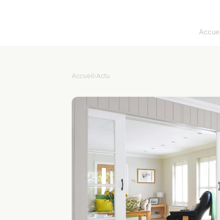
Accuei
Accueil
›
Actu