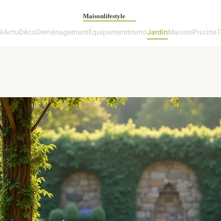
l
Actu
Déco
Déménagement
Équipement
Immo
Jardin
Maison
Piscine
T