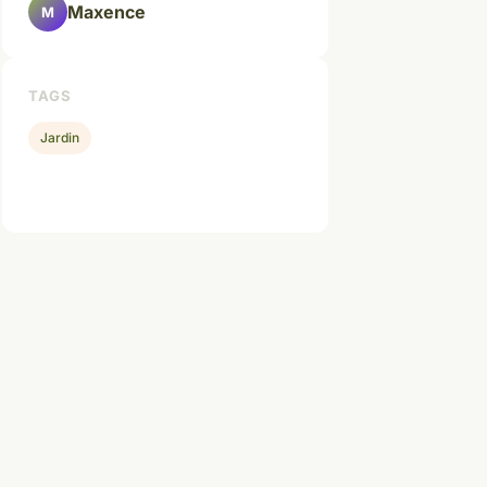
Maxence
M
TAGS
Jardin