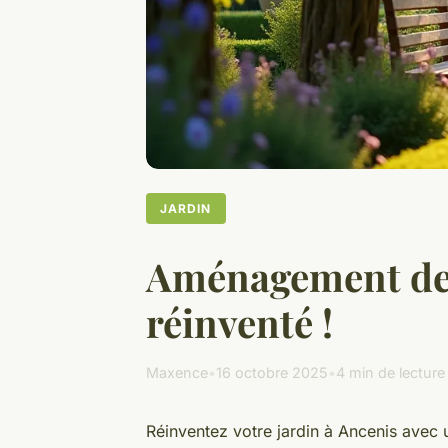
JARDIN
Aménagement de j
réinventé !
Maxence
•
16 octobre 2025
•
4 min de lecture
Réinventez votre jardin à Ancenis avec