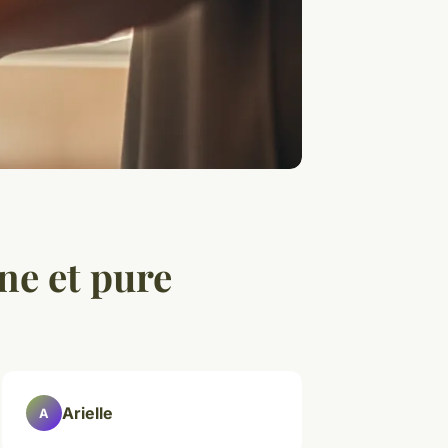
ine et pure
Arielle
A