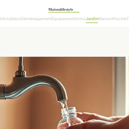
l
Actu
Déco
Déménagement
Équipement
Immo
Jardin
Maison
Piscine
T