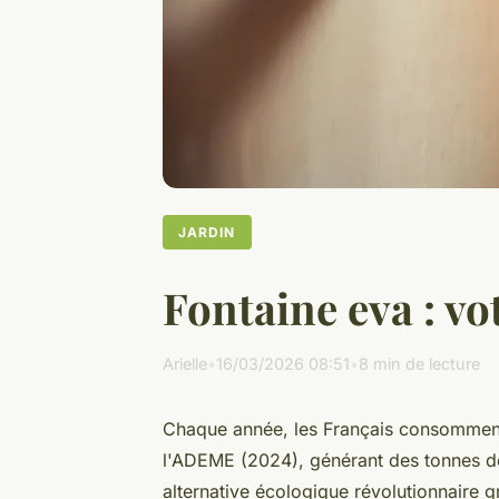
JARDIN
Fontaine eva : vo
Arielle
•
16/03/2026 08:51
•
8 min de lecture
Chaque année, les Français consomment p
l'ADEME (2024), générant des tonnes de
alternative écologique révolutionnaire gr