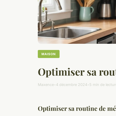
MAISON
Optimiser sa rou
Maxence
•
4 décembre 2024
•
5 min de lectur
Optimiser sa routine de mé