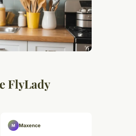
me FlyLady
Maxence
M