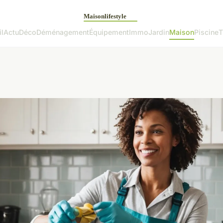
l
Actu
Déco
Déménagement
Équipement
Immo
Jardin
Maison
Piscine
T