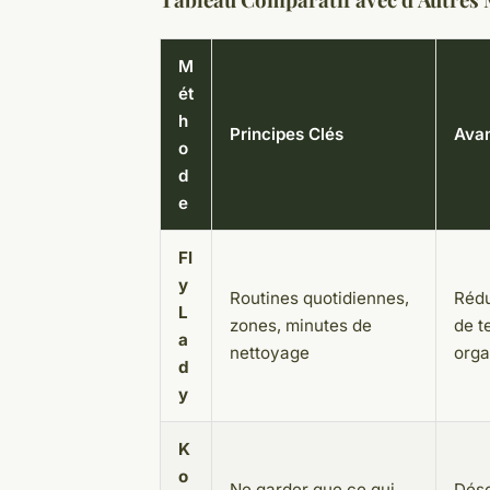
M
ét
h
Principes Clés
Ava
o
d
e
Fl
y
Routines quotidiennes,
Rédu
L
zones, minutes de
de t
a
nettoyage
orga
d
y
K
o
Ne garder que ce qui
Dés